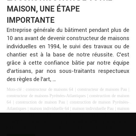
MAISON, UNE ÉTAPE
IMPORTANTE
Entreprise générale du bâtiment pendant plus de
10 ans avant de devenir constructeur de maisons
individuelles en 1994, le suivi des travaux ou de
chantier est à la base de notre réussite. C’est
grâce à cette confiance bâtie par notre équipe
d’artisans, par nos sous-traitants respectueux
des règles de l’art, …
Mots-clé :
constructeur de maisons 64
|
constructeur de maisons Pau
|
constructeur de maisons Pyrénées-Atlantiques
|
construction de maison
64
|
construction de maison Pau
|
construction de maison Pyrénées-
Atlantiques
|
maison individuelle 64
|
maison individuelle Pau
|
maison
individuelle Pyrénées-Atlantiques
|
maison sur mesure 64
|
maison sur
mesure Pau
|
maison sur mesure Pyrénées-Atlantiques
|
plan de maison
64
|
plan de maison Pau
|
plan de maison Pyrénées-Atlantiques