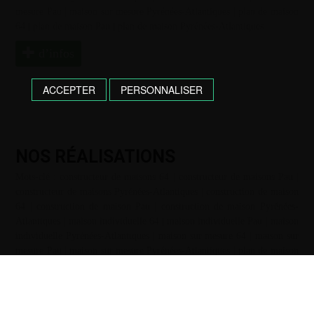
mesure Pau
|
maison sur mesure Pyrénées-Atlantiques
|
plan de maison
64
|
plan de maison Pau
|
plan de maison Pyrénées-Atlantiques
d’infos
ACCEPTER
PERSONNALISER
NOS RÉALISATIONS
Mots-clé :
constructeur de maisons 64
|
constructeur de maisons Pau
|
constructeur de maisons Pyrénées-Atlantiques
|
construction de maison
64
|
construction de maison Pau
|
construction de maison Pyrénées-
Atlantiques
|
maison individuelle 64
|
maison individuelle Pau
|
maison
individuelle Pyrénées-Atlantiques
|
maison sur mesure 64
|
maison sur
mesure Pau
|
maison sur mesure Pyrénées-Atlantiques
|
plan de maison
64
|
plan de maison Pau
|
plan de maison Pyrénées-Atlantiques
d’infos