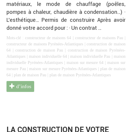
matériaux, le mode de chauffage (poêles,
pompes à chaleur, chaudière à condensation…) ·
L’esthétique… Permis de construire Après avoir
donné votre accord pour : · Un contrat …
Mots-clé :
constructeur de maisons 64
|
constructeur de maisons Pau
|
constructeur de maisons Pyrénées-Atlantiques
|
construction de maison
64
|
construction de maison Pau
|
construction de maison Pyrénées-
Atlantiques
|
maison individuelle 64
|
maison individuelle Pau
|
maison
individuelle Pyrénées-Atlantiques
|
maison sur mesure 64
|
maison sur
mesure Pau
|
maison sur mesure Pyrénées-Atlantiques
|
plan de maison
64
|
plan de maison Pau
|
plan de maison Pyrénées-Atlantiques
d’infos
LA CONSTRUCTION DE VOTRE