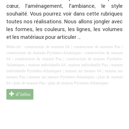
cœur, l’aménagement, l’ambiance, le style
souhaité. Vous pourrez voir dans cette rubriques
toutes nos réalisations. Nous allons jongler avec
les formes, les couleurs, les lignes, les volumes
et les matériaux pour articuler …
Mots-clé :
constructeur de maisons 64
|
constructeur de maisons Pau
|
constructeur de maisons Pyrénées-Atlantiques
|
construction de maison
64
|
construction de maison Pau
|
construction de maison Pyrénées-
Atlantiques
|
maison individuelle 64
|
maison individuelle Pau
|
maison
individuelle Pyrénées-Atlantiques
|
maison sur mesure 64
|
maison sur
mesure Pau
|
maison sur mesure Pyrénées-Atlantiques
|
plan de maison
64
|
plan de maison Pau
|
plan de maison Pyrénées-Atlantiques
d’infos