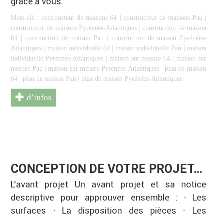
grâce à vous.
Mots-clé :
constructeur de maisons 64
|
constructeur de maisons Pau
|
constructeur de maisons Pyrénées-Atlantiques
|
construction de maison
64
|
construction de maison Pau
|
construction de maison Pyrénées-
Atlantiques
|
maison individuelle 64
|
maison individuelle Pau
|
maison
individuelle Pyrénées-Atlantiques
|
maison sur mesure 64
|
maison sur
mesure Pau
|
maison sur mesure Pyrénées-Atlantiques
|
plan de maison
64
|
plan de maison Pau
|
plan de maison Pyrénées-Atlantiques
d’infos
CONCEPTION DE VOTRE PROJET…
L’avant projet Un avant projet et sa notice
descriptive pour approuver ensemble : · Les
surfaces · La disposition des pièces · Les