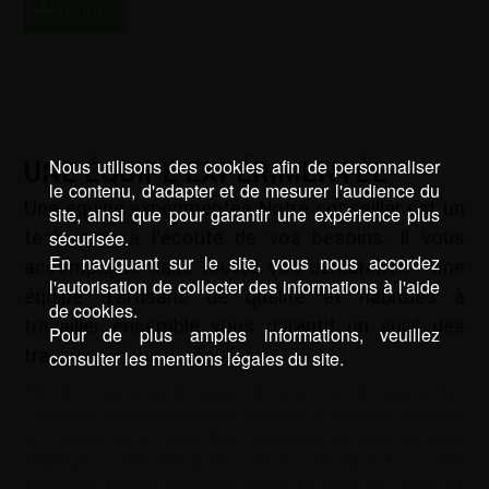
d’infos
Nous utilisons des cookies afin de personnaliser
UNE ÉQUIPE EXPÉRIMENTÉE
le contenu, d'adapter et de mesurer l'audience du
Une équipe expérimentée Notre conseiller est un
site, ainsi que pour garantir une expérience plus
technicien à l’écoute de vos besoins. Il vous
sécurisée.
En naviguant sur le site, vous nous accordez
accompagne dans toutes vos démarches : Une
l'autorisation de collecter des informations à l'aide
équipe d’artisans de qualité et habitués à
de cookies.
travailler ensemble vous garantit un suivi des
Pour de plus amples informations, veuillez
travaux sérieux et régulier.
consulter les mentions légales du site.
Mots-clé :
constructeur de maisons 64
|
constructeur de maisons Pau
|
constructeur de maisons Pyrénées-Atlantiques
|
construction de maison
64
|
construction de maison Pau
|
construction de maison Pyrénées-
Atlantiques
|
maison individuelle 64
|
maison individuelle Pau
|
maison
individuelle Pyrénées-Atlantiques
|
maison sur mesure 64
|
maison sur