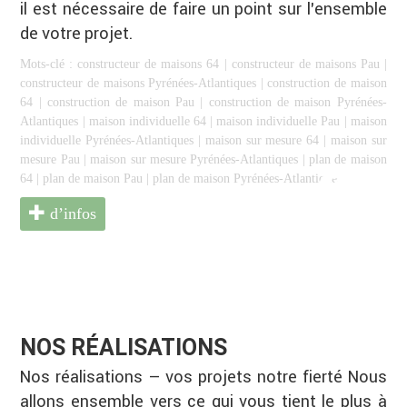
il est nécessaire de faire un point sur l’ensemble
de votre projet.
Mots-clé :
constructeur de maisons 64
|
constructeur de maisons Pau
|
constructeur de maisons Pyrénées-Atlantiques
|
construction de maison
64
|
construction de maison Pau
|
construction de maison Pyrénées-
Atlantiques
|
maison individuelle 64
|
maison individuelle Pau
|
maison
individuelle Pyrénées-Atlantiques
|
maison sur mesure 64
|
maison sur
mesure Pau
|
maison sur mesure Pyrénées-Atlantiques
|
plan de maison
64
|
plan de maison Pau
|
plan de maison Pyrénées-Atlantiques
d’infos
NOS RÉALISATIONS
Nos réalisations – vos projets notre fierté Nous
allons ensemble vers ce qui vous tient le plus à