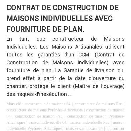
CONTRAT DE CONSTRUCTION DE
MAISONS INDIVIDUELLES AVEC
FOURNITURE DE PLAN.
En tant que constructeur de Maisons
Individuelles, Les Maisons Artisanales utilisent
toutes les garanties d’un CCMI (Contrat de
Construction de Maisons Individuelles) avec
fourniture de plan. La Garantie de livraison qui
prend effet à partir de la date d’ouverture du
chantier, protège le client (Maître de l’ouvrage)
des risques d’inexécution …
Mots-clé :
constructeur de maisons 64
|
constructeur de maisons Pau
|
constructeur de maisons Pyrénées-Atlantiques
|
construction de maison
64
|
construction de maison Pau
|
construction de maison Pyrénées-
Atlantiques
|
maison individuelle 64
|
maison individuelle Pau
|
maison
individuelle Pyrénées-Atlantiques
|
maison sur mesure 64
|
maison sur